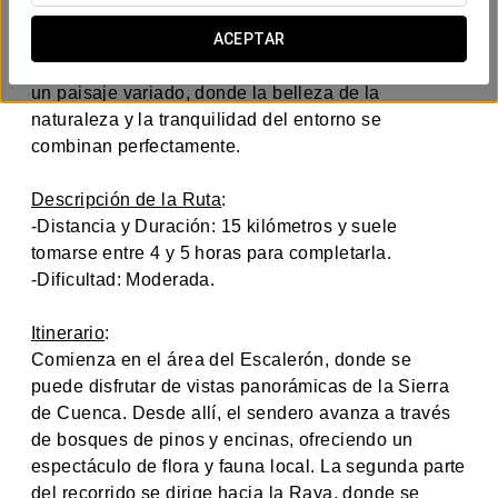
joyas naturales de la provincia de Cuenca,
ofreciendo a los amantes del senderismo una
ACEPTAR
experiencia inolvidable. Esta ruta se extiende por
un paisaje variado, donde la belleza de la
naturaleza y la tranquilidad del entorno se
combinan perfectamente.
Descripción de la Ruta
:
-Distancia y Duración: 15 kilómetros y suele
tomarse entre 4 y 5 horas para completarla.
-Dificultad: Moderada.
Itinerario
:
Comienza en el área del Escalerón, donde se
puede disfrutar de vistas panorámicas de la Sierra
de Cuenca. Desde allí, el sendero avanza a través
de bosques de pinos y encinas, ofreciendo un
espectáculo de flora y fauna local. La segunda parte
del recorrido se dirige hacia la Raya, donde se