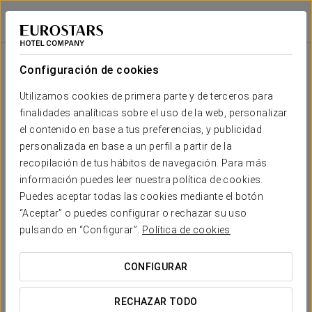
Exe Cuenca
CUENCA
Iniciar sesión e
Configuración de cookies
Tu boda en
Utilizamos cookies de primera parte y de terceros para
finalidades analíticas sobre el uso de la web, personalizar
el contenido en base a tus preferencias, y publicidad
personalizada en base a un perfil a partir de la
recopilación de tus hábitos de navegación. Para más
SOLICITAR PRESUPUESTO
información puedes leer nuestra política de cookies.
Puedes aceptar todas las cookies mediante el botón
“Aceptar” o puedes configurar o rechazar su uso
pulsando en “Configurar”.
Política de cookies
Del Escalerón a la Raya
CONFIGURAR
RECHAZAR TODO
La Ruta del Escalerón a la Raya es una de las