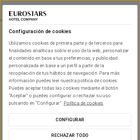
Exe Cuenca
CUENCA
Iniciar sesión e
Experiencia Confort
Configuración de cookies
Utilizamos cookies de primera parte y de terceros para
finalidades analíticas sobre el uso de la web, personalizar
el contenido en base a tus preferencias, y publicidad
personalizada en base a un perfil a partir de la
recopilación de tus hábitos de navegación. Para más
información puedes leer nuestra política de cookies.
Puedes aceptar todas las cookies mediante el botón
“Aceptar” o puedes configurar o rechazar su uso
15 €
Experiencia Confort
pulsando en “Configurar”.
Política de cookies
Horarios flexibles, todo pensado para adaptarse a tu
CONFIGURAR
agenda.
RECHAZAR TODO