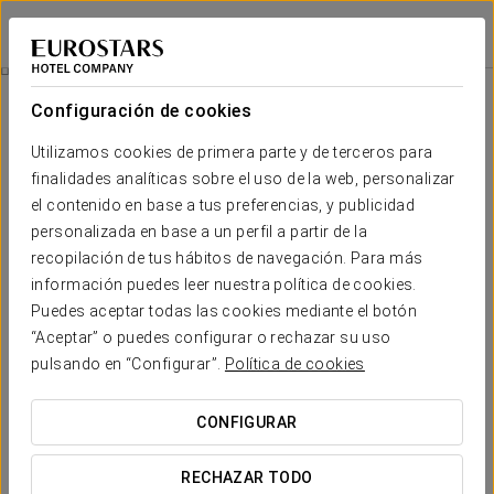
Exe Convention Plaza Madrid
MADRID
Iniciar sesión e
Habitaciones
Configuración de cookies
Habitaciones
El confort y descanso que necesitas
Utilizamos cookies de primera parte y de terceros para
finalidades analíticas sobre el uso de la web, personalizar
el contenido en base a tus preferencias, y publicidad
Las 261 habitaciones del Exe Convention Plaza Madrid son
espacios amplios y luminosos
, repletos de detalles y decorados en
personalizada en base a un perfil a partir de la
tonos neutros, para asegurar un reconfortante descanso durante tu
recopilación de tus hábitos de navegación. Para más
estancia. Todas están perfectamente equipadas.
información puedes leer nuestra política de cookies.
SERVICIOS DESTACADOS
Puedes aceptar todas las cookies mediante el botón
“Aceptar” o puedes configurar o rechazar su uso
pulsando en “Configurar”.
Política de cookies
Habitaciones
CONFIGURAR
RECHAZAR TODO
Conexión Wi-fi a
Escritorio
Secador de pelo