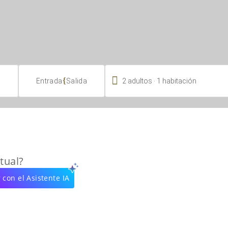

.
{
2
adultos
1
habitación
Entrada
Salida
tual?
 con el Asistente IA