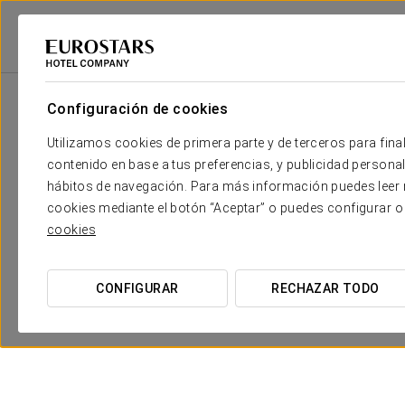
2
Sala
m
Dimensiones
Salón 1
2
x
Configuración de cookies
42 m
Utilizamos cookies de primera parte y de terceros para final
contenido en base a tus preferencias, y publicidad personali
hábitos de navegación. Para más información puedes leer n
cookies mediante el botón “Aceptar” o puedes configurar o
cookies
CONFIGURAR
RECHAZAR TODO