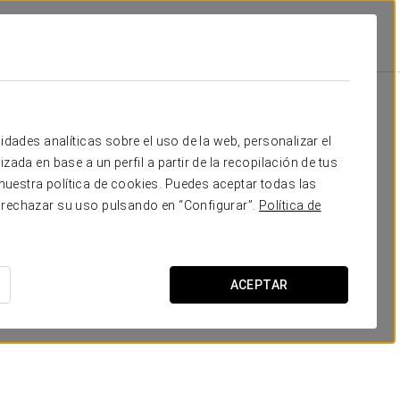
Escuela
Banquete
Cocktail
Forma
16
30
25
12
Tu evento en
idades analíticas sobre el uso de la web, personalizar el
zada en base a un perfil a partir de la recopilación de tus
uestra política de cookies. Puedes aceptar todas las
 rechazar su uso pulsando en “Configurar”.
Política de
SOLICITAR PRESUPUESTO
ACEPTAR