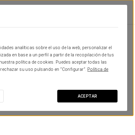
Promociones
Promociones
idades analíticas sobre el uso de la web, personalizar el
zada en base a un perfil a partir de la recopilación de tus
uestra política de cookies. Puedes aceptar todas las
 rechazar su uso pulsando en “Configurar”.
Política de
Experiencia Confort
ACEPTAR
15 €
VER OFERTA