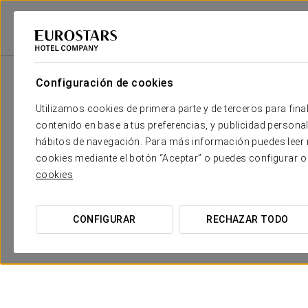
Eurostars Hotel Company
República Checa
Praga
Exe City Park
Configuración de cookies
Utilizamos cookies de primera parte y de terceros para final
contenido en base a tus preferencias, y publicidad personali
hábitos de navegación. Para más información puedes leer n
cookies mediante el botón “Aceptar” o puedes configurar o
cookies
Experiencia romántica
CONFIGURAR
RECHAZAR TODO
20 €
VER OFERTA