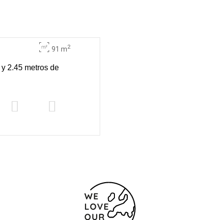
2
91 m
 y 2.45 metros de