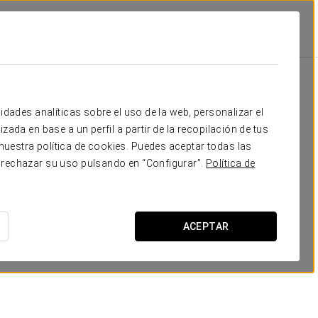
Escuela
Banquete
Cocktail
Forma
30
50
30
15
Tu evento en
idades analíticas sobre el uso de la web, personalizar el
70
130
90
35
zada en base a un perfil a partir de la recopilación de tus
uestra política de cookies. Puedes aceptar todas las
 rechazar su uso pulsando en “Configurar”.
Política de
SOLICITAR PRESUPUESTO
ACEPTAR