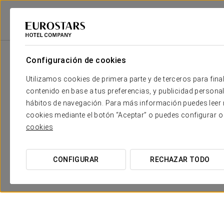
2
Sala
m
Dimensiones
Salón Tokyo
2
x
Configuración de cookies
33 m
Utilizamos cookies de primera parte y de terceros para final
Salón New York
2
x
91 m
contenido en base a tus preferencias, y publicidad personali
hábitos de navegación. Para más información puedes leer n
cookies mediante el botón “Aceptar” o puedes configurar o
cookies
CONFIGURAR
RECHAZAR TODO