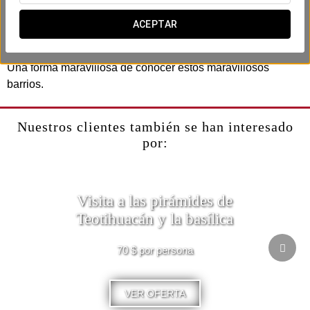
prehispánica (barco tradicional) y visita los puntos más
destacados de la zona, como el Museo Frida Kahlo
ACEPTAR
(entradas no includias) y el Estadio Azteca.
Una forma maravillosa de conocer estos maravillosos
barrios.
Nuestros clientes también se han interesado
por:
Visita a las pirámides de
Teotihuacán y la basílica
70 $ por persona
VER OFERTA