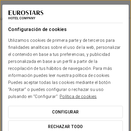
Exe Cities Reforma
CIUDAD DE MÉXICO, CDMX
Iniciar sesión e
Visita Xochimilco Y Coyoacan
Configuración de cookies
Utilizamos cookies de primera parte y de terceros para
finalidades analíticas sobre el uso de la web, personalizar
el contenido en base a tus preferencias, y publicidad
personalizada en base a un perfil a partir de la
recopilación de tus hábitos de navegación. Para más
información puedes leer nuestra política de cookies.
Puedes aceptar todas las cookies mediante el botón
“Aceptar” o puedes configurar o rechazar su uso
70 $ por persona
Visita Xochimilco y Coyoacan
pulsando en “Configurar”.
Política de cookies
¡Descubra Xochimilco y Coyoacán!
CONFIGURAR
Disfruta de un agradable paseo en una trajinera
RECHAZAR TODO