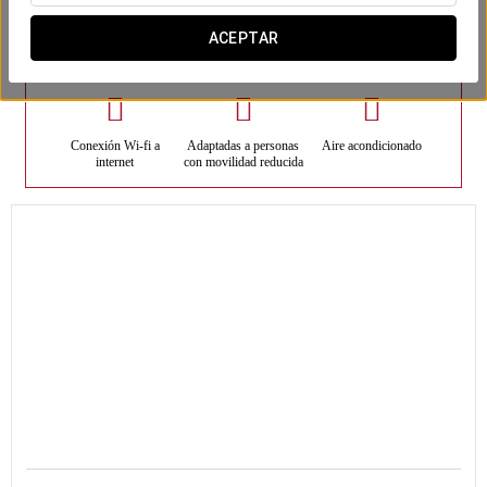
ACEPTAR
Habitaciones
Conexión Wi-fi a
Adaptadas a personas
Aire acondicionado
internet
con movilidad reducida
21