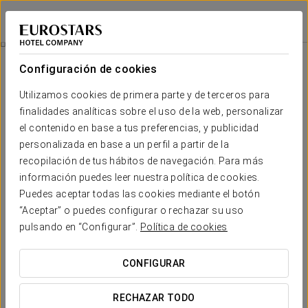
Exe Bacatá 95
BOGOTÁ
Iniciar sesión e
Habitaciones
Configuración de cookies
Habitaciones
El confort y descanso que necesitas
Utilizamos cookies de primera parte y de terceros para
finalidades analíticas sobre el uso de la web, personalizar
el contenido en base a tus preferencias, y publicidad
El Exe Bacatá 95 Hotel dispone de 108 habitaciones
contemporáneas, muy luminosas, completamente equipadas y
personalizada en base a un perfil a partir de la
pensadas especialmente para las necesidades de los viajeros
recopilación de tus hábitos de navegación. Para más
profesionales. Todas las habitaciones disponen de wifi, conexión de
PC, aire acondicionado, amplio escritorio ejecutivo, TV satélite, caja
información puedes leer nuestra política de cookies.
de seguridad y minibar.
Puedes aceptar todas las cookies mediante el botón
“Aceptar” o puedes configurar o rechazar su uso
El interior de las habitaciones es muy relajante y combina los
pulsando en “Configurar”.
Política de cookies
colores y texturas de los kogui representando los elementos básicos:
la tierra, el agua y el aire. Los tonos y materiales de las camas y
muebles juegan con los colores naturales de la madera y la tierra.
CONFIGURAR
SERVICIOS DESTACADOS
RECHAZAR TODO