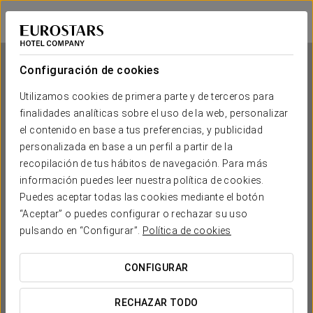
Exe Bacatá 95
BOGOTÁ
Iniciar sesión e
Configuración de cookies
Utilizamos cookies de primera parte y de terceros para
finalidades analíticas sobre el uso de la web, personalizar
Exe Bacatá 95
el contenido en base a tus preferencias, y publicidad
personalizada en base a un perfil a partir de la
BOGOTÁ
recopilación de tus hábitos de navegación. Para más
información puedes leer nuestra política de cookies.
Puedes aceptar todas las cookies mediante el botón
“Aceptar” o puedes configurar o rechazar su uso
pulsando en “Configurar”.
Política de cookies
CONFIGURAR
¿CUÁNDO QUIERES IR?


RECHAZAR TODO