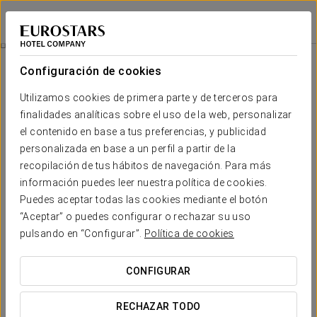
Exe Auriense
OURENSE
Iniciar sesión e
Experiencia Romántica
Configuración de cookies
Utilizamos cookies de primera parte y de terceros para
finalidades analíticas sobre el uso de la web, personalizar
el contenido en base a tus preferencias, y publicidad
personalizada en base a un perfil a partir de la
recopilación de tus hábitos de navegación. Para más
información puedes leer nuestra política de cookies.
Puedes aceptar todas las cookies mediante el botón
“Aceptar” o puedes configurar o rechazar su uso
20 €
Experiencia romántica
pulsando en “Configurar”.
Política de cookies
Detalles para sorprender. Todo listo para que solo penséis
CONFIGURAR
en disfrutar del amor.
RECHAZAR TODO