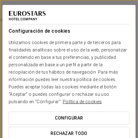
Exe Auriense
OURENSE
Iniciar sesión e
Experiencia Business
Configuración de cookies
Utilizamos cookies de primera parte y de terceros para
finalidades analíticas sobre el uso de la web, personalizar
el contenido en base a tus preferencias, y publicidad
personalizada en base a un perfil a partir de la
recopilación de tus hábitos de navegación. Para más
información puedes leer nuestra política de cookies.
Puedes aceptar todas las cookies mediante el botón
“Aceptar” o puedes configurar o rechazar su uso
9 €
Experiencia business
pulsando en “Configurar”.
Política de cookies
Horarios flexibles, todo pensado para adaptarse a tu
CONFIGURAR
agenda.
RECHAZAR TODO