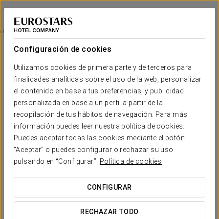
Eurostars Wall Street
NUEVA YORK
Iniciar sesión e
Habitaciones
Configuración de cookies
Habitaciones
El confort y descanso que necesitas
Utilizamos cookies de primera parte y de terceros para
finalidades analíticas sobre el uso de la web, personalizar
el contenido en base a tus preferencias, y publicidad
Eurostars Wall Street es un hotel de diseño en Nueva York que
dispone de 56 habitaciones con el
máximo confort y
personalizada en base a un perfil a partir de la
tecnología de última generación
, como Wi-Fi de alta
recopilación de tus hábitos de navegación. Para más
velocidad, TV de plasma con canales internacionales,
información puedes leer nuestra política de cookies.
microondas, minibar y detalles como cama tamaño queen y
cafetera en la habitación. Las habitaciones de nuestro hotel en
Puedes aceptar todas las cookies mediante el botón
Nueva York son muy amplias y luminosas.
“Aceptar” o puedes configurar o rechazar su uso
pulsando en “Configurar”.
Política de cookies
El hotel dispone de
14 suites
, de moderno diseño, con cama
queen size, sala de estar y gran espacio en el armario.
CONFIGURAR
SERVICIOS DESTACADOS
RECHAZAR TODO