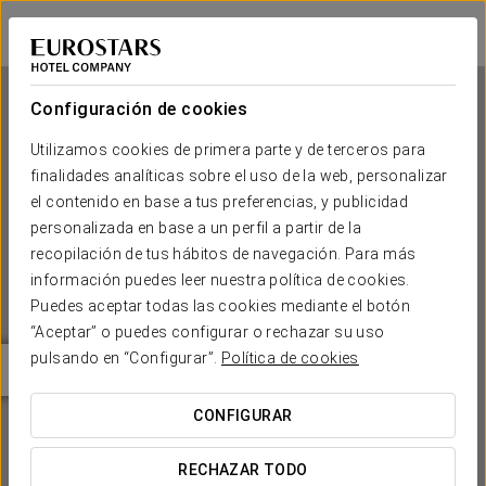
Eurostars Wall Street
NUEVA YORK
Iniciar sesión e
Configuración de cookies
Utilizamos cookies de primera parte y de terceros para
finalidades analíticas sobre el uso de la web, personalizar
Eurostars Wall Street
el contenido en base a tus preferencias, y publicidad
personalizada en base a un perfil a partir de la
NUEVA YORK
recopilación de tus hábitos de navegación. Para más
información puedes leer nuestra política de cookies.
Puedes aceptar todas las cookies mediante el botón
“Aceptar” o puedes configurar o rechazar su uso
pulsando en “Configurar”.
Política de cookies
CONFIGURAR
¿CUÁNDO QUIERES IR?


RECHAZAR TODO