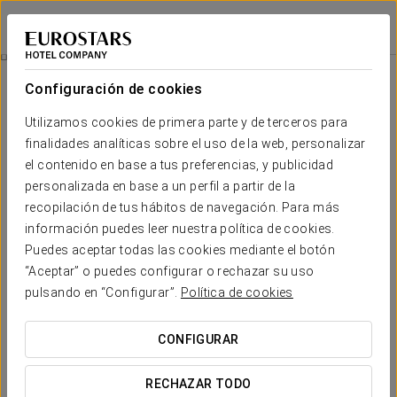
Eurostars Vía de la Plata
LEÓN - ASTORGA
Iniciar sesión e
Experiencia Romántica
Configuración de cookies
Utilizamos cookies de primera parte y de terceros para
finalidades analíticas sobre el uso de la web, personalizar
el contenido en base a tus preferencias, y publicidad
personalizada en base a un perfil a partir de la
recopilación de tus hábitos de navegación. Para más
información puedes leer nuestra política de cookies.
Puedes aceptar todas las cookies mediante el botón
15 €
“Aceptar” o puedes configurar o rechazar su uso
Experiencia romántica
pulsando en “Configurar”.
Política de cookies
Convierte tu escapada en un recuerdo inolvidable con un
CONFIGURAR
detalle pensado para disfrutar en pareja desde el primer
momento. Un brindis especial y un toque dulce para
RECHAZAR TODO