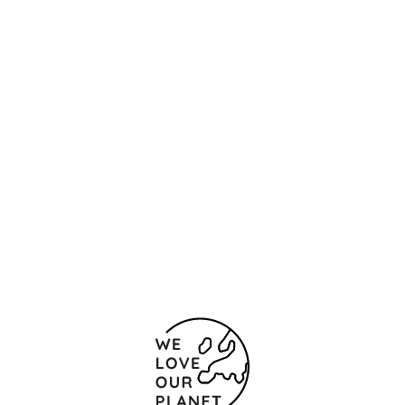
Ubicación y contacto
C/ Padres Redentoristas, 5
León - Astorga
24700 España
+ 34 987 619 000
Formulario de contacto