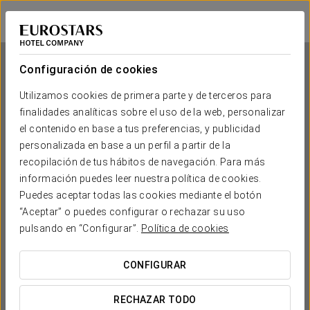
Eurostars Vía de la Plata
LEÓN - ASTORGA
Iniciar sesión e
Configuración de cookies
Utilizamos cookies de primera parte y de terceros para
finalidades analíticas sobre el uso de la web, personalizar
Eurostars Vía de la Plata
el contenido en base a tus preferencias, y publicidad
personalizada en base a un perfil a partir de la
LEÓN - ASTORGA
recopilación de tus hábitos de navegación. Para más
información puedes leer nuestra política de cookies.
Puedes aceptar todas las cookies mediante el botón
“Aceptar” o puedes configurar o rechazar su uso
pulsando en “Configurar”.
Política de cookies
CONFIGURAR
¿CUÁNDO QUIERES IR?


RECHAZAR TODO