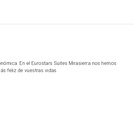
Español
Iniciar sesión en Star Tra
ronómica. En el Eurostars Suites Mirasierra nos hemos
s feliz de vuestras vidas.