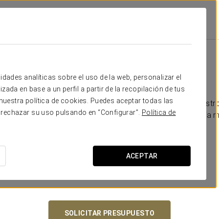
idades analíticas sobre el uso de la web, personalizar el
zada en base a un perfil a partir de la recopilación de tus
uestra política de cookies. Puedes aceptar todas las
terraza de ensueño al aire libre y la más cuidada oferta gast
 rechazar su uso pulsando en “Configurar”.
Política de
pacio que será el escenario perfecto para celebrar el día má
ACEPTAR
SOLICITAR PRESUPUESTO