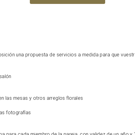
sición una propuesta de servicios a medida para que vuestr
 salón
en las mesas y otros arreglos florales
as fotografías
na para cada miembro de la pareja, con validez de un año y 