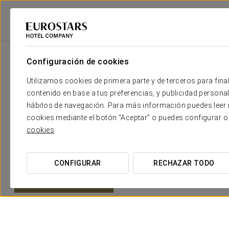
Configuración de cookies
Tu boda en
Utilizamos cookies de primera parte y de terceros para final
contenido en base a tus preferencias, y publicidad personali
hábitos de navegación. Para más información puedes leer n
Amplios espacios con luz natural, elegantes suites, una 
cookies mediante el botón “Aceptar” o puedes configurar o
anticipado a todos vuestros deseos para ofreceros un es
cookies
¿Quieres casarte con nosotros?
CONFIGURAR
RECHAZAR TODO
¡Sí, quiero!