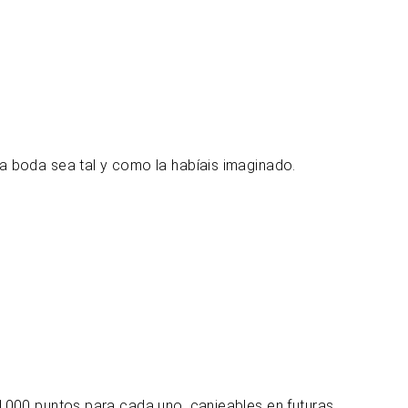
a boda sea tal y como la habíais imaginado.
1000 puntos para cada uno, canjeables en futuras