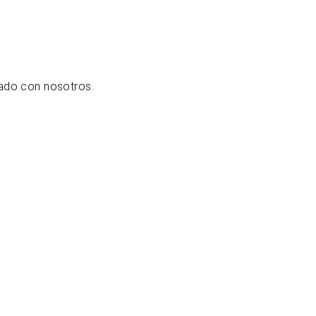
ado con nosotros.
bicación y contacto
bicado al norte de la capital, en el distrito
inanciero de Madrid, el hotel Eurostars