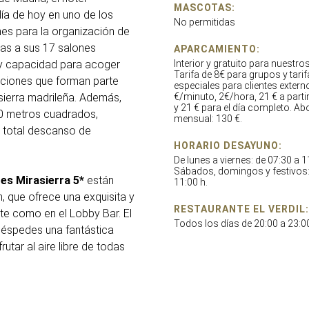
MASCOTAS:
ía de hoy en uno de los
No permitidas
nes para la organización de
ias a sus 17 salones
APARCAMIENTO:
y capacidad para acoger
Interior y gratuito para nuestr
Tarifa de 8€ para grupos y tari
aciones que forman parte
especiales para clientes extern
 sierra madrileña. Además,
€/minuto, 2€/hora, 21 € a parti
y 21 € para el día completo. A
60 metros cuadrados,
mensual: 130 €.
 total descanso de
HORARIO DESAYUNO:
De lunes a viernes: de 07:30 a 1
Sábados, domingos y festivos:
es Mirasierra 5*
están
11:00 h.
, que ofrece una exquisita y
RESTAURANTE EL VERDIL:
te como en el Lobby Bar. El
Todos los días de 20:00 a 23:0
uéspedes una fantástica
utar al aire libre de todas