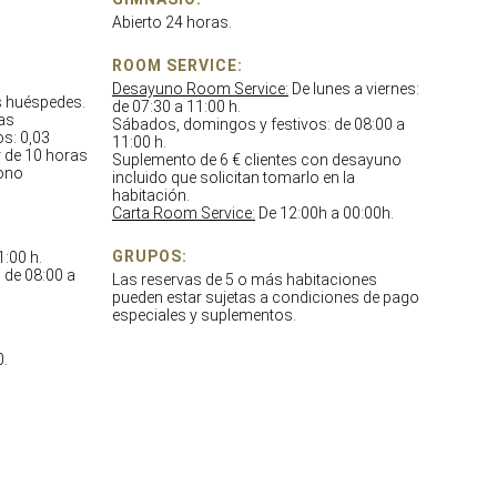
Abierto 24 horas.
ROOM SERVICE:
Desayuno Room Service:
De lunes a viernes:
os huéspedes.
de 07:30 a 11:00 h.
fas
Sábados, domingos y festivos: de 08:00 a
os: 0,03
11:00 h.
r de 10 horas
Suplemento de 6 € clientes con desayuno
bono
incluido que solicitan tomarlo en la
habitación.
Carta Room Service:
De 12:00h a 00:00h.
GRUPOS:
1:00 h.
 de 08:00 a
Las reservas de 5 o más habitaciones
pueden estar sujetas a condiciones de pago
especiales y suplementos.
0.