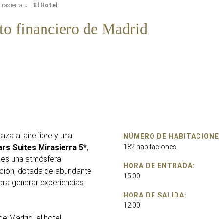
irasierra
El Hotel
ito financiero de Madrid
za al aire libre y una
NÚMERO DE HABITACIONE
ars Suites Mirasierra 5*
,
182 habitaciones.
ones una atmósfera
HORA DE ENTRADA:
ación, dotada de abundante
15:00
para generar experiencias
HORA DE SALIDA:
12:00
 de Madrid, el hotel