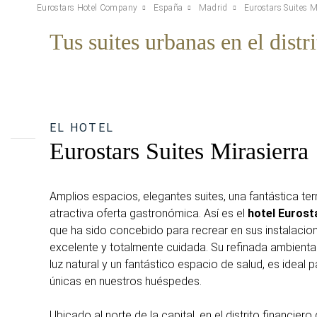
Eurostars Hotel Company
España
Madrid
Eurostars Suites M
Tus suites urbanas en el distr
EL HOTEL
Eurostars Suites Mirasierra
Amplios espacios, elegantes suites, una fantástica terra
atractiva oferta gastronómica. Así es el
hotel Eurost
que ha sido concebido para recrear en sus instalaci
excelente y totalmente cuidada. Su refinada ambient
luz natural y un fantástico espacio de salud, es ideal 
únicas en nuestros huéspedes.
Ubicado al norte de la capital, en el distrito financiero