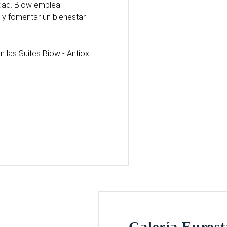
idad. Biow emplea
 y fomentar un bienestar
 las Suites Biow - Antiox
Galería Eurost