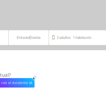

.
{
2
adultos
1
habitación
Entrada
Salida
tual?
 con el Asistente IA