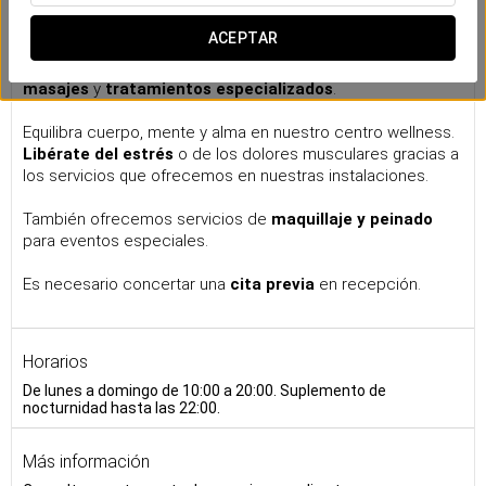
Centro wellness
ACEPTAR
Relájate tras un largo día de turismo por la capital andaluza
o después de una jornada laboral con nuestro
servicio de
masajes
y
tratamientos especializados
.
Equilibra cuerpo, mente y alma en nuestro centro wellness.
Libérate del estrés
o de los dolores musculares gracias a
los servicios que ofrecemos en nuestras instalaciones.
También ofrecemos servicios de
maquillaje y peinado
para eventos especiales.
Es necesario concertar una
cita previa
en recepción.
Horarios
De lunes a domingo de 10:00 a 20:00. Suplemento de
nocturnidad hasta las 22:00.
Más información