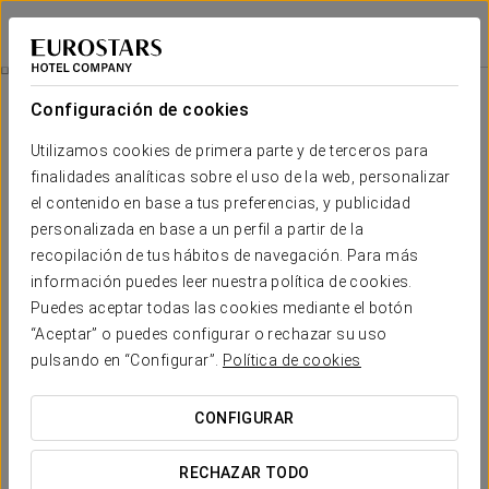
Eurostars Sevilla Boutique
SEVILLA
Iniciar sesión e
Experiencia Romántica
Configuración de cookies
Utilizamos cookies de primera parte y de terceros para
finalidades analíticas sobre el uso de la web, personalizar
el contenido en base a tus preferencias, y publicidad
personalizada en base a un perfil a partir de la
recopilación de tus hábitos de navegación. Para más
información puedes leer nuestra política de cookies.
Puedes aceptar todas las cookies mediante el botón
45€
“Aceptar” o puedes configurar o rechazar su uso
Experiencia romántica
pulsando en “Configurar”.
Política de cookies
Una noche para desconectar juntos. La experiencia
CONFIGURAR
romántica incluye todo lo necesario para disfrutar de un
momento especial en pareja. Para disfrutarla, solo tienes que
RECHAZAR TODO