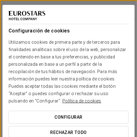
Eurostars San Lázaro
SANTIAGO DE COMPOSTELA
Iniciar sesión e
Sala
Forma
Escuela
Banquete
Cocktail
Imperial
Teatro
Cabaret
U
Configuración de cookies
Sala
Platerías
Tu evento en
Utilizamos cookies de primera parte y de terceros para
2
60
90
30
30
24
70
92 m
finalidades analíticas sobre el uso de la web, personalizar
x m
altura
el contenido en base a tus preferencias, y publicidad
personalizada en base a un perfil a partir de la
Sala Olivo
recopilación de tus hábitos de navegación. Para más
2
130 m
60
100
-
-
24
-
SOLICITAR PRESUPUESTO
información puedes leer nuestra política de cookies.
x m
altura
Puedes aceptar todas las cookies mediante el botón
“Aceptar” o puedes configurar o rechazar su uso
Sala
pulsando en “Configurar”.
Política de cookies
Obradoiro
2
120
140
70
40
48
120
142 m
x m
CONFIGURAR
altura
RECHAZAR TODO