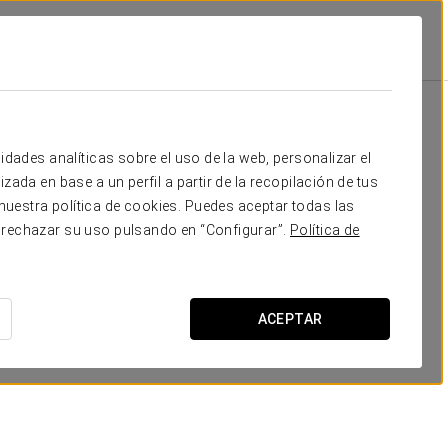
s San Lázaro
Instalaciones Y Servicios
Restauración
Restauración
idades analíticas sobre el uso de la web, personalizar el
zada en base a un perfil a partir de la recopilación de tus
uestra política de cookies. Puedes aceptar todas las
 rechazar su uso pulsando en “Configurar”.
Política de
ACEPTAR