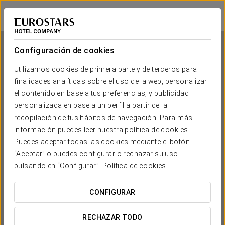
Eurostars San Antón
GRANADA
Iniciar sesión e
Configuración de cookies
Utilizamos cookies de primera parte y de terceros para
finalidades analíticas sobre el uso de la web, personalizar
Eurostars San Antón
el contenido en base a tus preferencias, y publicidad
personalizada en base a un perfil a partir de la
GRANADA
recopilación de tus hábitos de navegación. Para más
información puedes leer nuestra política de cookies.
Puedes aceptar todas las cookies mediante el botón
“Aceptar” o puedes configurar o rechazar su uso
pulsando en “Configurar”.
Política de cookies
CONFIGURAR
¿CUÁNDO QUIERES IR?


RECHAZAR TODO