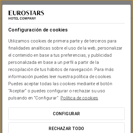
Eurostars Roma Aeterna
ROMA
Iniciar sesión e
Sala
Forma
Escuela
Banquete
Cocktail
Imperial
Teatro
Cabaret
U
Configuración de cookies
QUIRINALE
2
31 m
Tu evento en
Utilizamos cookies de primera parte y de terceros para
-
-
18
10
18
18
x m
finalidades analíticas sobre el uso de la web, personalizar
altura
el contenido en base a tus preferencias, y publicidad
PALATINA
personalizada en base a un perfil a partir de la
2
244 m
220
250
120
70
-
300
recopilación de tus hábitos de navegación. Para más
x m
SOLICITAR PRESUPUESTO
información puedes leer nuestra política de cookies.
altura
Puedes aceptar todas las cookies mediante el botón
ESQUILINA
“Aceptar” o puedes configurar o rechazar su uso
2
29 m
-
-
18
10
18
18
pulsando en “Configurar”.
Política de cookies
x m
altura
CONFIGURAR
CAPITOLINA
2
230 m
150
200
100
50
-
200
x m
RECHAZAR TODO