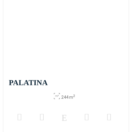
PALATINA
2
244 m