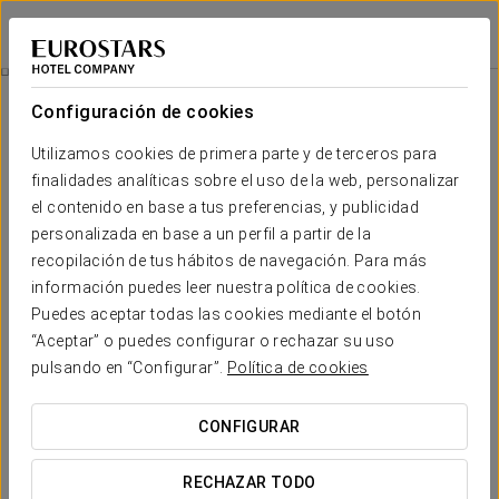
Eurostars Roma Aeterna
ROMA
Iniciar sesión e
Sabor Italiano
Configuración de cookies
Utilizamos cookies de primera parte y de terceros para
finalidades analíticas sobre el uso de la web, personalizar
el contenido en base a tus preferencias, y publicidad
personalizada en base a un perfil a partir de la
recopilación de tus hábitos de navegación. Para más
información puedes leer nuestra política de cookies.
Puedes aceptar todas las cookies mediante el botón
18 €
“Aceptar” o puedes configurar o rechazar su uso
Sabor italiano
pulsando en “Configurar”.
Política de cookies
Disfruta de una cena tradicional italiana con esta experiencia
CONFIGURAR
que hemos diseñado para ti.
RECHAZAR TODO