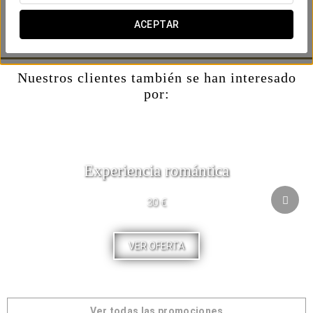
Incluye:
- Un plato de pasta a elegir del menú a la carta.
ACEPTAR
- Una copa de vino.
Nuestros clientes también se han interesado
por:
Experiencia romántica
30 €
VER OFERTA
Ver todas las promociones