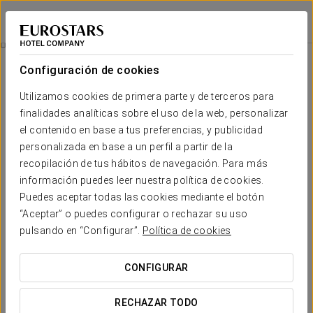
Eurostars Puerto de Ibiza
IBIZA
Iniciar sesión e
Promociones
Configuración de cookies
Promociones
Utilizamos cookies de primera parte y de terceros para
finalidades analíticas sobre el uso de la web, personalizar
el contenido en base a tus preferencias, y publicidad
personalizada en base a un perfil a partir de la
recopilación de tus hábitos de navegación. Para más
Acceso spa
información puedes leer nuestra política de cookies.
Puedes aceptar todas las cookies mediante el botón
20 €
“Aceptar” o puedes configurar o rechazar su uso
pulsando en “Configurar”.
Política de cookies
VER OFERTA
CONFIGURAR
RECHAZAR TODO