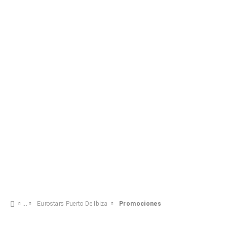
Experiencia Confort
18 €
VER OFERTA
Eurostars Puerto De Ibiza
Promociones