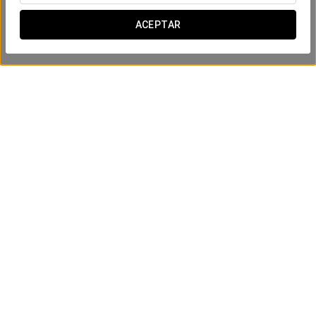
ACEPTAR
Experiencia romántica
55 €
VER OFERTA