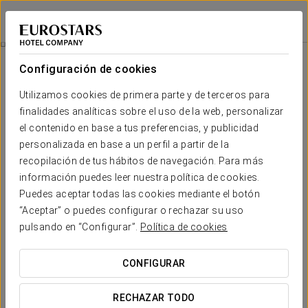
Eurostars Porto Douro
OPORTO
Iniciar sesión e
Nuestro Rooftop
Configuración de cookies
Nuestro rooftop
Utilizamos cookies de primera parte y de terceros para
finalidades analíticas sobre el uso de la web, personalizar
En
Baxatola Rooftop Bar
te espera una experiencia
incomparable de calma y encanto sobre los
andares urbanos
el contenido en base a tus preferencias, y publicidad
del Duero por Oporto
. Con los puentes Don Luis I y del Infante
personalizada en base a un perfil a partir de la
como marcos, nuestra terraza te integra en un tramo del
recopilación de tus hábitos de navegación. Para más
caudal que
conjuga naturaleza y arquitectura de barrio
a la
información puedes leer nuestra política de cookies.
perfección.
Puedes aceptar todas las cookies mediante el botón
Completamos la encantadora escena con una
exquisita y
“Aceptar” o puedes configurar o rechazar su uso
variada carta de bebidas
, ¡no dudes en venir a disfrutarlas!
pulsando en “Configurar”.
Política de cookies
CONFIGURAR
RECHAZAR TODO