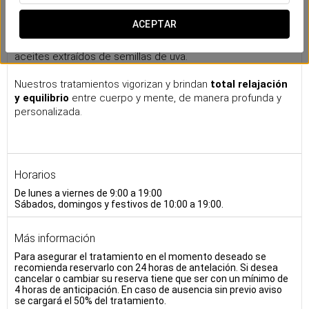
Nuestros masajes
ACEPTAR
Inspirado
en la serenidad del Río Douro
, la colección de
masajes de Eurostars Porto Douro by Ambery Spa utiliza
aceites extraídos de semillas de uva.
Nuestros tratamientos vigorizan y brindan
total relajación
y equilibrio
entre cuerpo y mente, de manera profunda y
personalizada.
Horarios
De lunes a viernes de 9:00 a 19:00
Sábados, domingos y festivos de 10:00 a 19:00.
Más información
Para asegurar el tratamiento en el momento deseado se
recomienda reservarlo con 24 horas de antelación. Si desea
cancelar o cambiar su reserva tiene que ser con un mínimo de
4 horas de anticipación. En caso de ausencia sin previo aviso
se cargará el 50% del tratamiento.