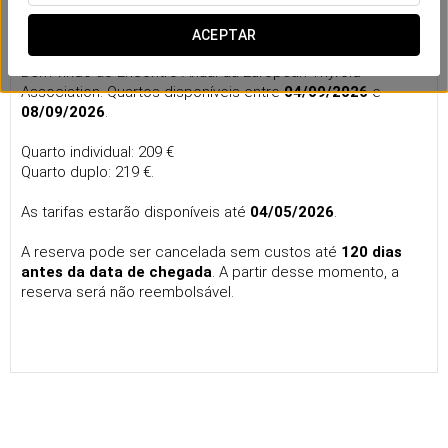
Annual Meeting of the European Thyroid
Association
ACEPTAR
Bem-vindo ao Encontro Anual da European Thyroid
Association. Quartos disponíveis entre
04/09/2026
e
08/09/2026
.
Quarto individual: 209 €
Quarto duplo: 219 €.
As tarifas estarão disponíveis até
04/05/2026
.
A reserva pode ser cancelada sem custos até
120 dias
antes da data de chegada
. A partir desse momento, a
reserva será não reembolsável.