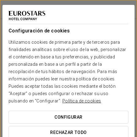
Eurostars Porto Centro
OPORTO
Iniciar sesión e
Sala
Forma
Escuela
Banquete
Cocktail
Imperial
Teatro
Cabaret
U
Configuración de cookies
Salón
2
50 m
Tu evento en
Utilizamos cookies de primera parte y de terceros para
-
-
25
20
20
25
x m
finalidades analíticas sobre el uso de la web, personalizar
altura
el contenido en base a tus preferencias, y publicidad
personalizada en base a un perfil a partir de la
recopilación de tus hábitos de navegación. Para más
SOLICITAR PRESUPUESTO
información puedes leer nuestra política de cookies.
Puedes aceptar todas las cookies mediante el botón
“Aceptar” o puedes configurar o rechazar su uso
pulsando en “Configurar”.
Política de cookies
CONFIGURAR
RECHAZAR TODO