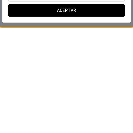
ACEPTAR
Mind & body Eurostars experience
65 €
VER OFERTA