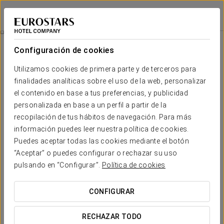
Eurostars Plaza Mayor
MADRID
Iniciar sesión e
Promociones
Configuración de cookies
Promociones
Utilizamos cookies de primera parte y de terceros para
finalidades analíticas sobre el uso de la web, personalizar
el contenido en base a tus preferencias, y publicidad
personalizada en base a un perfil a partir de la
recopilación de tus hábitos de navegación. Para más
Experiencia romántica
información puedes leer nuestra política de cookies.
Puedes aceptar todas las cookies mediante el botón
20 €
“Aceptar” o puedes configurar o rechazar su uso
pulsando en “Configurar”.
Política de cookies
VER OFERTA
CONFIGURAR
RECHAZAR TODO