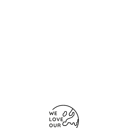
Ubicación y contacto
Calle Doctor Cortezo 10
Madrid
28012 España
(+34) 913 30 86 60
914 20 43 90
Formulario de contacto