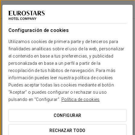
Eurostars Park Hotel Maximilian
RATISBONA
Iniciar sesión e
Sala
Forma
Escuela
Banquete
Cocktail
Imperial
Teatro
Cabaret
U
Configuración de cookies
Maximiliansaal
2
210 m
Tu evento en
Utilizamos cookies de primera parte y de terceros para
-
-
130
-
-
-
x m
finalidades analíticas sobre el uso de la web, personalizar
altura
el contenido en base a tus preferencias, y publicidad
Balkonsaal
personalizada en base a un perfil a partir de la
2
83 m
-
-
60
30
-
-
recopilación de tus hábitos de navegación. Para más
x m
SOLICITAR PRESUPUESTO
información puedes leer nuestra política de cookies.
altura
Puedes aceptar todas las cookies mediante el botón
“Aceptar” o puedes configurar o rechazar su uso
pulsando en “Configurar”.
Política de cookies
CONFIGURAR
RECHAZAR TODO