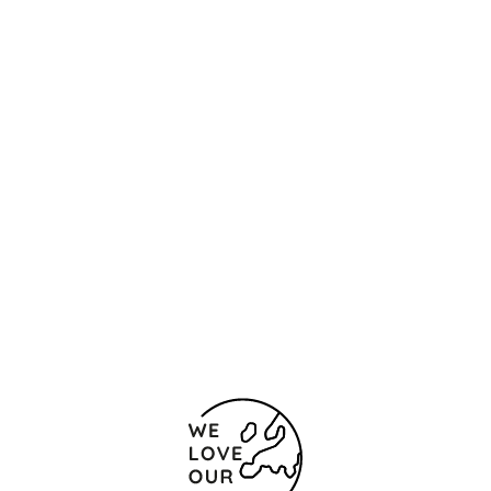
Ubicación y contacto
Maximilianstrasse 28
Ratisbona
93047 Alemania
+ 49 941 75083040
0049 941 52942
Formulario de contacto