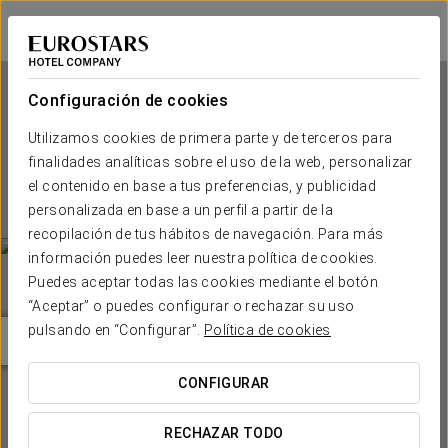
Eurostars Park Hotel Maximilian
RATISBONA
Iniciar sesión e
Configuración de cookies
Utilizamos cookies de primera parte y de terceros para
Eurostars Park Hotel
finalidades analíticas sobre el uso de la web, personalizar
Maximilian
el contenido en base a tus preferencias, y publicidad
personalizada en base a un perfil a partir de la
RATISBONA
recopilación de tus hábitos de navegación. Para más
información puedes leer nuestra política de cookies.
Puedes aceptar todas las cookies mediante el botón
“Aceptar” o puedes configurar o rechazar su uso
pulsando en “Configurar”.
Política de cookies
CONFIGURAR
¿CUÁNDO QUIERES IR?


RECHAZAR TODO