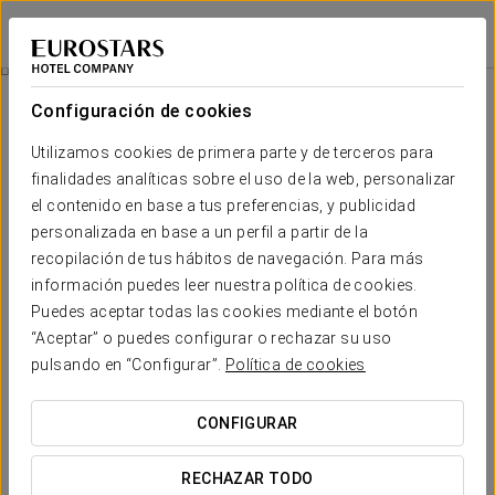
Eurostars Palazzo Zichy
BUDAPEST
Iniciar sesión e
Experiencia Business
Configuración de cookies
Utilizamos cookies de primera parte y de terceros para
finalidades analíticas sobre el uso de la web, personalizar
el contenido en base a tus preferencias, y publicidad
personalizada en base a un perfil a partir de la
recopilación de tus hábitos de navegación. Para más
información puedes leer nuestra política de cookies.
Puedes aceptar todas las cookies mediante el botón
20 €
“Aceptar” o puedes configurar o rechazar su uso
Experiencia business
pulsando en “Configurar”.
Política de cookies
Aquí encontrarás un espacio pensado para que te relajes y
CONFIGURAR
te sientas a gusto. Confort, calidez y pequeños detalles que
harán tu estancia especial. Incluye:
RECHAZAR TODO