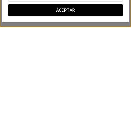
ACEPTAR
Experiencia relax
199.99 €
VER OFERTA