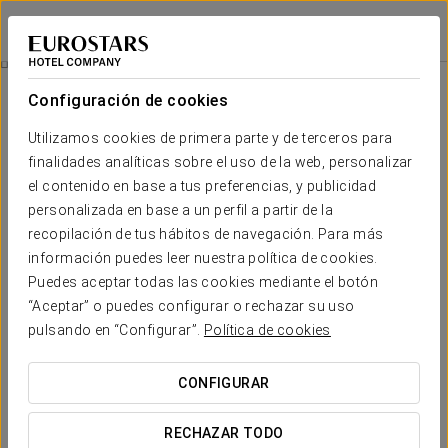
Eurostars Palazzo Zichy
BUDAPEST
Iniciar sesión e
Promociones
Configuración de cookies
Promociones
Utilizamos cookies de primera parte y de terceros para
finalidades analíticas sobre el uso de la web, personalizar
el contenido en base a tus preferencias, y publicidad
personalizada en base a un perfil a partir de la
recopilación de tus hábitos de navegación. Para más
Experiencia romántica
información puedes leer nuestra política de cookies.
Puedes aceptar todas las cookies mediante el botón
25 €
“Aceptar” o puedes configurar o rechazar su uso
pulsando en “Configurar”.
Política de cookies
VER OFERTA
CONFIGURAR
RECHAZAR TODO