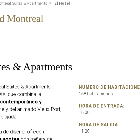
ntreal Suites & Apartments
El Hotel
ld Montreal
tes & Apartments
eal Suites & Apartments
NÚMERO DE HABITACIONE
 XX, que combina la
168 habitaciones
r contemporáneo y
HORA DE ENTRADA:
me y del animado Vieux-Port,
16:00
relajada.
HORA DE SALIDA:
a de diseño, ofrecen
11:00
la azotea
con bañera de