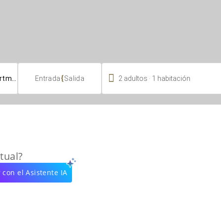

.
{
2
adultos
1
habitación
Entrada
Salida
tual?
 con el Asistente IA