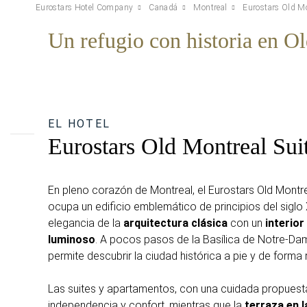
Eurostars Hotel Company
Canadá
Montreal
Eurostars Old Mo
Un refugio con historia en O
EL HOTEL
Eurostars Old Montreal Sui
En pleno corazón de Montreal, el Eurostars Old Montr
ocupa un edificio emblemático de principios del siglo
elegancia de la
arquitectura clásica
con un
interio
luminoso
. A pocos pasos de la Basílica de Notre-Da
permite descubrir la ciudad histórica a pie y de forma 
Las suites y apartamentos, con una cuidada propuest
independencia y confort, mientras que la
terraza en 