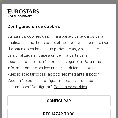
Eurostars Old Montreal Suites & Apartments
MONTREAL
Iniciar sesión e
Historia Del Edificio
Configuración de cookies
Historia del edificio
Utilizamos cookies de primera parte y de terceros para
finalidades analíticas sobre el uso de la web, personalizar
El edificio que hoy alberga el Eurostars Old Montreal Suites &
Apartments ha sido testigo del desarrollo arquitectónico de
el contenido en base a tus preferencias, y publicidad
Montreal. Desde su construcción, ha vivido en el epicentro de
personalizada en base a un perfil a partir de la
la actividad empresarial de la ciudad, combinando una
recopilación de tus hábitos de navegación. Para más
elegancia clásica con la funcionalidad de un edificio de
información puedes leer nuestra política de cookies.
oficinas moderno. Su arquitectura, influencia del estilo Beaux-
Puedes aceptar todas las cookies mediante el botón
Arts, refleja la ambición de la época, conservando aún hoy su
carácter majestuoso y monumental.
“Aceptar” o puedes configurar o rechazar su uso
pulsando en “Configurar”.
Política de cookies
CONFIGURAR
RECHAZAR TODO