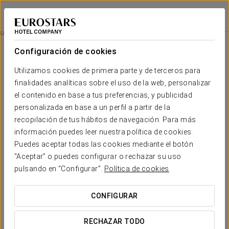
Eurostars Montgomery
BRUSELAS
Iniciar sesión e
Habitaciones
Configuración de cookies
Habitaciones
El confort y descanso que necesitas
Utilizamos cookies de primera parte y de terceros para
finalidades analíticas sobre el uso de la web, personalizar
el contenido en base a tus preferencias, y publicidad
El
Hotel Eurostars Montgomery
tiene un total de 63
habitaciones, todas ellas con muebles de alto standing.
personalizada en base a un perfil a partir de la
recopilación de tus hábitos de navegación. Para más
Todas ellas destacan por su elegancia, buen gusto, calidad y
información puedes leer nuestra política de cookies.
por las modernas dotaciones tecnológicas, con Wi-Fi de alta
velocidad, TV satélite, escritorio, caja fuerte, secador, teléfono
Puedes aceptar todas las cookies mediante el botón
en la habitación y en el baño, amenities y carta de almohadas
“Aceptar” o puedes configurar o rechazar su uso
en cada una de las estancias.
pulsando en “Configurar”.
Política de cookies
SERVICIOS DESTACADOS
CONFIGURAR
Habitaciones
RECHAZAR TODO