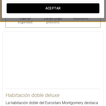
ACEPTAR
Caja de
Cunas (bajo
Escritorio
seguridad
petición)
30
Habitación doble deluxe
La habitación doble del Eurostars Montgomery destaca