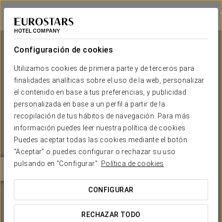
Eurostars Montgomery
BRUSELAS
Iniciar sesión e
Configuración de cookies
Utilizamos cookies de primera parte y de terceros para
finalidades analíticas sobre el uso de la web, personalizar
Eurostars Montgomery
el contenido en base a tus preferencias, y publicidad
personalizada en base a un perfil a partir de la
BRUSELAS
recopilación de tus hábitos de navegación. Para más
información puedes leer nuestra política de cookies.
Puedes aceptar todas las cookies mediante el botón
“Aceptar” o puedes configurar o rechazar su uso
pulsando en “Configurar”.
Política de cookies
CONFIGURAR
¿CUÁNDO QUIERES IR?


RECHAZAR TODO