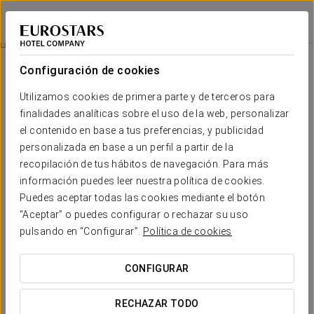
Eurostars Málaga
MÁLAGA
Iniciar sesión e
Bus Turístico
Configuración de cookies
Utilizamos cookies de primera parte y de terceros para
finalidades analíticas sobre el uso de la web, personalizar
el contenido en base a tus preferencias, y publicidad
personalizada en base a un perfil a partir de la
recopilación de tus hábitos de navegación. Para más
información puedes leer nuestra política de cookies.
Puedes aceptar todas las cookies mediante el botón
Adultos: 27 €
“Aceptar” o puedes configurar o rechazar su uso
Niños: 15 €
pulsando en “Configurar”.
Política de cookies
Bus turístico
CONFIGURAR
Conoce Málaga desde otra perspectiva.
Recorrerás los principales lugares de interés y podrás
RECHAZAR TODO