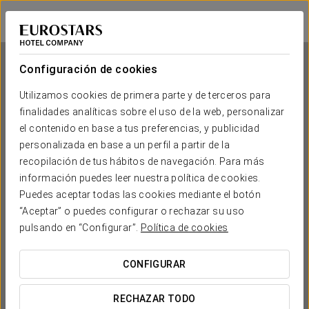
Eurostars Madrid Tower
MADRID
Iniciar sesión e
Configuración de cookies
Utilizamos cookies de primera parte y de terceros para
finalidades analíticas sobre el uso de la web, personalizar
Eurostars Madrid Tower
el contenido en base a tus preferencias, y publicidad
personalizada en base a un perfil a partir de la
MADRID
recopilación de tus hábitos de navegación. Para más
información puedes leer nuestra política de cookies.
Puedes aceptar todas las cookies mediante el botón
“Aceptar” o puedes configurar o rechazar su uso
pulsando en “Configurar”.
Política de cookies
CONFIGURAR
¿CUÁNDO QUIERES IR?


RECHAZAR TODO