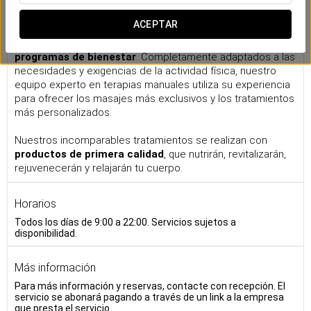
Masajes
ACEPTAR
Esta es tu estación de recarga personal. Tómate su tiempo
para regenerar y elevar tu rendimiento con nuestros
programas de bienestar
. Completamente adaptados a las
necesidades y exigencias de la actividad física, nuestro
equipo experto en terapias manuales utiliza su experiencia
para ofrecer los masajes más exclusivos y los tratamientos
más personalizados.
Nuestros incomparables tratamientos se realizan con
productos de primera calidad
, que nutrirán, revitalizarán,
rejuvenecerán y relajarán tu cuerpo.
Horarios
Todos los días de 9:00 a 22:00. Servicios sujetos a
disponibilidad.
Más información
Para más información y reservas, contacte con recepción. El
servicio se abonará pagando a través de un link a la empresa
que presta el servicio.