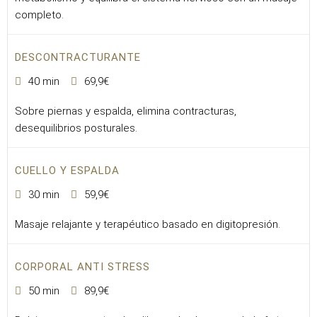
completo.
DESCONTRACTURANTE
40 min
69,9€
Sobre piernas y espalda, elimina contracturas,
desequilibrios posturales.
CUELLO Y ESPALDA
30 min
59,9€
Masaje relajante y terapéutico basado en digitopresión.
CORPORAL ANTI STRESS
50 min
89,9€