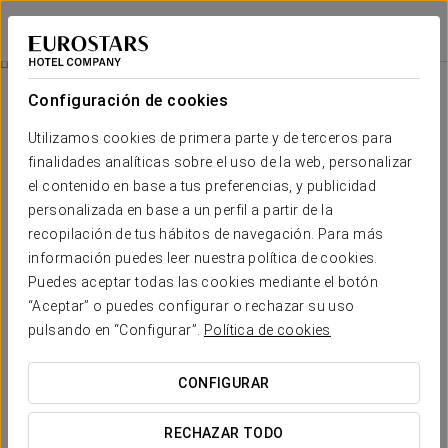
Eurostars Madrid Gran Vía
MADRID
Iniciar sesión e
Promociones
Configuración de cookies
Promociones
Utilizamos cookies de primera parte y de terceros para
finalidades analíticas sobre el uso de la web, personalizar
el contenido en base a tus preferencias, y publicidad
personalizada en base a un perfil a partir de la
recopilación de tus hábitos de navegación. Para más
Experiencia romántica
información puedes leer nuestra política de cookies.
Puedes aceptar todas las cookies mediante el botón
18 €
“Aceptar” o puedes configurar o rechazar su uso
pulsando en “Configurar”.
Política de cookies
VER OFERTA
CONFIGURAR
RECHAZAR TODO