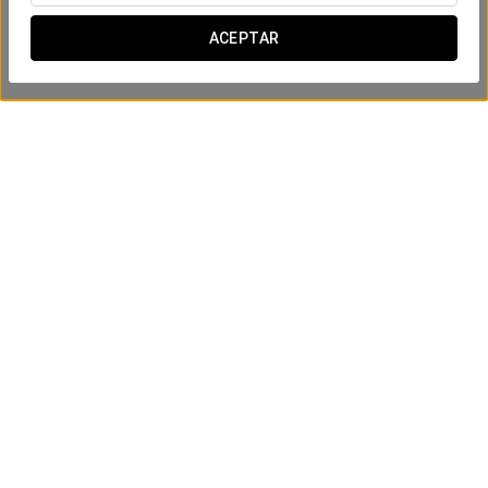
ACEPTAR
Cosmopolitan Love
30 €
VER OFERTA