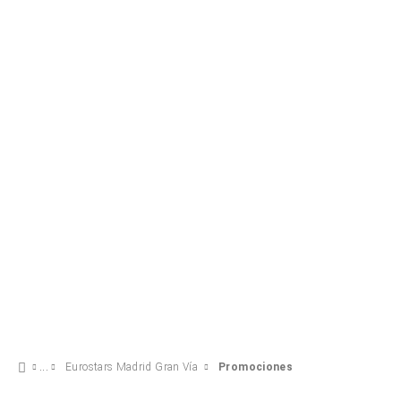
Celebra con nosotros!
20 €
VER OFERTA
Eurostars Madrid Gran Vía
Promociones