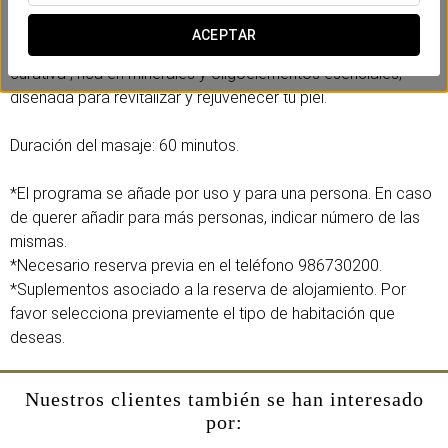
Disfruta de nuestro Thalassomassage, un original masaje
exfoliante corporal que utiliza una deliciosa mousse a base
ACEPTAR
de Lodo Marino. Este tratamiento es una verdadera "terapia
curativa", rica en minerales y oligoelementos esenciales,
diseñada para revitalizar y rejuvenecer tu piel.
Duración del masaje: 60 minutos.
*El programa se añade por uso y para una persona. En caso
de querer añadir para más personas, indicar número de las
mismas.
*Necesario reserva previa en el teléfono 986730200.
*Suplementos asociado a la reserva de alojamiento. Por
favor selecciona previamente el tipo de habitación que
deseas.
Nuestros clientes también se han interesado
por: