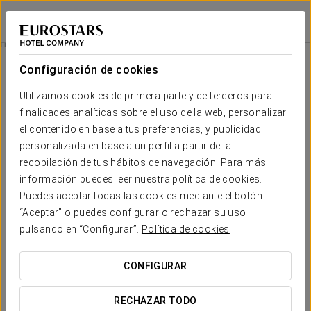
Eurostars Louxo Talaso
PONTEVEDRA - O GROVE
Iniciar sesión e
Thalassomassage
Configuración de cookies
Utilizamos cookies de primera parte y de terceros para
finalidades analíticas sobre el uso de la web, personalizar
el contenido en base a tus preferencias, y publicidad
personalizada en base a un perfil a partir de la
recopilación de tus hábitos de navegación. Para más
información puedes leer nuestra política de cookies.
Puedes aceptar todas las cookies mediante el botón
79 €
“Aceptar” o puedes configurar o rechazar su uso
Thalassomassage
pulsando en “Configurar”.
Política de cookies
¡Renueva tu cuerpo y mente con el Thalassomassage en el
CONFIGURAR
Hotel Eurostars Louxo Talaso!
RECHAZAR TODO