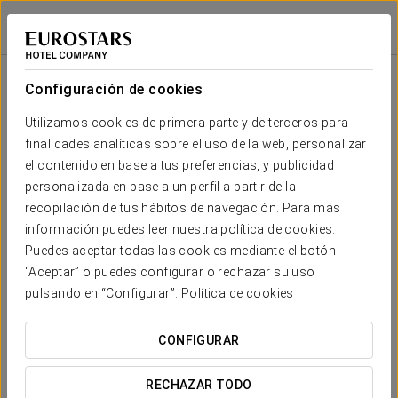
Eurostars Guadalquivir
SEVILLA
Iniciar sesión e
Sala
Forma
Escuela
Banquete
Cocktail
Imperial
Teatro
Cabaret
U
Configuración de cookies
Sala 1
2
61 m
Tu evento en
Utilizamos cookies de primera parte y de terceros para
40
40
25
18
18
40
x m
finalidades analíticas sobre el uso de la web, personalizar
altura
el contenido en base a tus preferencias, y publicidad
Sala 2
personalizada en base a un perfil a partir de la
2
46 m
18
18
15
8
8
18
recopilación de tus hábitos de navegación. Para más
x m
SOLICITAR PRESUPUESTO
información puedes leer nuestra política de cookies.
altura
Puedes aceptar todas las cookies mediante el botón
“Aceptar” o puedes configurar o rechazar su uso
pulsando en “Configurar”.
Política de cookies
CONFIGURAR
RECHAZAR TODO