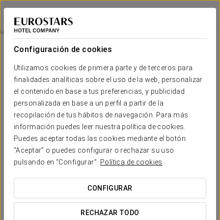
Eurostars Guadalquivir
SEVILLA
Iniciar sesión e
Desayuno Con Diamantes
Configuración de cookies
Utilizamos cookies de primera parte y de terceros para
finalidades analíticas sobre el uso de la web, personalizar
el contenido en base a tus preferencias, y publicidad
personalizada en base a un perfil a partir de la
recopilación de tus hábitos de navegación. Para más
información puedes leer nuestra política de cookies.
Puedes aceptar todas las cookies mediante el botón
20 € por persona
“Aceptar” o puedes configurar o rechazar su uso
Desayuno con diamantes
pulsando en “Configurar”.
Política de cookies
Empieza el día sin prisas con un completo desayuno servido
CONFIGURAR
en tu habitación, en el horario que nos indiques.
RECHAZAR TODO