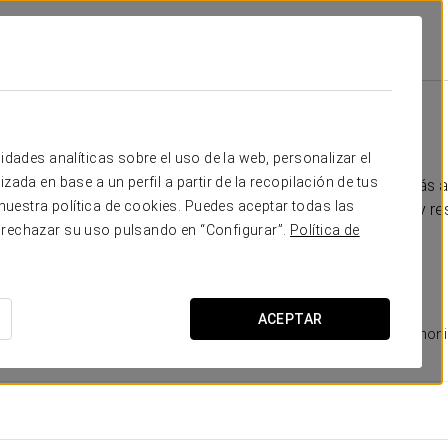
s Grand Cayacoa
Sostenibilidad
Sostenibilidad
idades analíticas sobre el uso de la web, personalizar el
zada en base a un perfil a partir de la recopilación de tus
Grand Cayacoa, nuestro enfoque hacia la sostenibilidad va más al
uestra política de cookies. Puedes aceptar todas las
buscamos enriquecerlo, promoviendo un turismo consciente y re
 rechazar su uso pulsando en “Configurar”.
Política de
ACEPTAR
onservación ambiental
Respeto por la fauna
Cultura local y patrimon