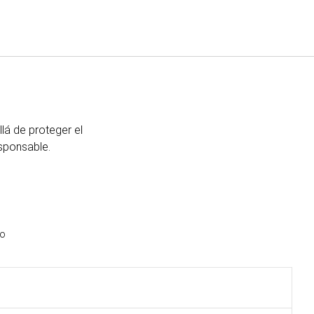
Español
Iniciar sesión en Star Tra
lá de proteger el
sponsable.
io