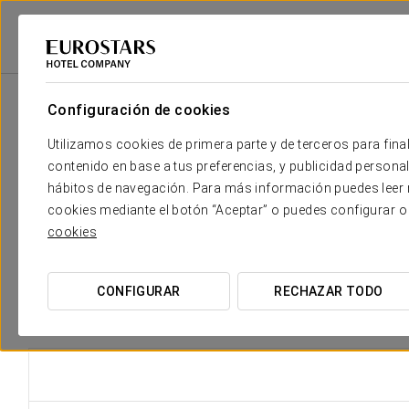
Eurostars Hotel Company
República Dominicana
Samaná
Eurostar
Configuración de cookies
Utilizamos cookies de primera parte y de terceros para final
contenido en base a tus preferencias, y publicidad personali
En el Eurostars 
hábitos de navegación. Para más información puedes leer n
entorno: 
cookies mediante el botón “Aceptar” o puedes configurar o
cookies
CONFIGURAR
RECHAZAR TODO
Gastronomía Local
C