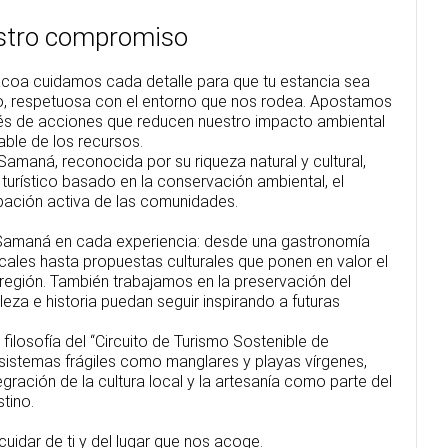
estro compromiso
acoa cuidamos cada detalle para que tu estancia sea
po, respetuosa con el entorno que nos rodea. Apostamos
avés de acciones que reducen nuestro impacto ambiental
ble de los recursos.
Samaná, reconocida por su riqueza natural y cultural,
urístico basado en la conservación ambiental, el
cipación activa de las comunidades.
Samaná en cada experiencia: desde una gastronomía
cales hasta propuestas culturales que ponen en valor el
a región. También trabajamos en la preservación del
leza e historia puedan seguir inspirando a futuras
filosofía del “Circuito de Turismo Sostenible de
istemas frágiles como manglares y playas vírgenes,
ración de la cultura local y la artesanía como parte del
stino.
idar de ti y del lugar que nos acoge.