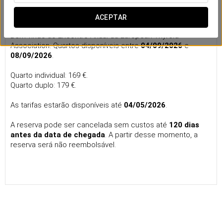
Annual Meeting of the European Thyroid
Association
ACEPTAR
Bem-vindo ao Encontro Anual da European Thyroid
Association. Quartos disponíveis entre
04/09/2026
e
08/09/2026
.
Quarto individual: 169 €.
Quarto duplo: 179 €.
As tarifas estarão disponíveis até
04/05/2026
.
A reserva pode ser cancelada sem custos até
120 dias
antes da data de chegada
. A partir desse momento, a
reserva será não reembolsável.