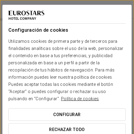
Eurostars Das Artes
OPORTO
Iniciar sesión e
Experiencia Romántica
Configuración de cookies
Utilizamos cookies de primera parte y de terceros para
finalidades analíticas sobre el uso de la web, personalizar
el contenido en base a tus preferencias, y publicidad
personalizada en base a un perfil a partir de la
recopilación de tus hábitos de navegación. Para más
información puedes leer nuestra política de cookies.
Puedes aceptar todas las cookies mediante el botón
25€
“Aceptar” o puedes configurar o rechazar su uso
Experiencia romántica
pulsando en “Configurar”.
Política de cookies
Para que disfrutes todavía más de tu estancia te ofrecemos
CONFIGURAR
esta promoción romántica para vivir en pareja.
RECHAZAR TODO